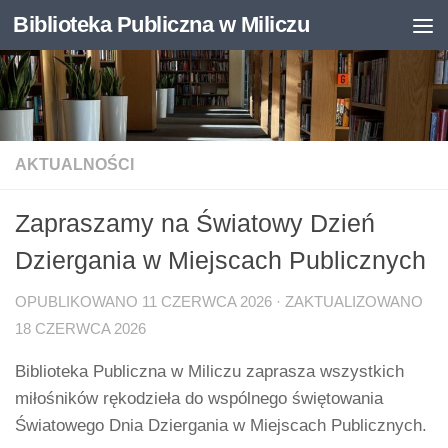
Biblioteka Publiczna w Miliczu
Skip to content
Otwórz pasek narzędzi
AKTUALNOŚCI
Zapraszamy na Światowy Dzień
Dziergania w Miejscach Publicznych
OPUBLIKOWANO
11 CZERWCA 2026
· ZAKTUALIZOWANO
18 CZERWCA 2026
Biblioteka Publiczna w Miliczu zaprasza wszystkich
miłośników rękodzieła do wspólnego świętowania
Światowego Dnia Dziergania w Miejscach Publicznych.