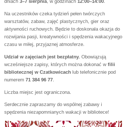
dniach
3–7 sierpnia
, w godzinach
12:00–14:00
.
Na uczestników czeka tydzień pełen twórczych
warsztatów, zabaw, zajęć plastycznych, gier oraz
aktywności ruchowych. Będzie to doskonała okazja do
rozwijania pasji, kreatywności i spędzenia wakacyjnego
czasu w miłej, przyjaznej atmosferze.
Udział w zajęciach jest bezpłatny.
Obowiązują
wcześniejsze zapisy, których można dokonać w
filii
bibliotecznej w Czatkowicach
lub telefonicznie pod
numerem
71 384 96 77
.
Liczba miejsc jest ograniczona.
Serdecznie zapraszamy do wspólnej zabawy i
spędzenia niezapomnianych wakacji w bibliotece!