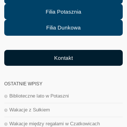
Filia Potasznia
Filia Dunkowa
Kontakt
OSTATNIE WPISY
Biblioteczne lato w Potaszni
Wakacje z Sułkiem
Wakacje między regałami w Czatkowicach