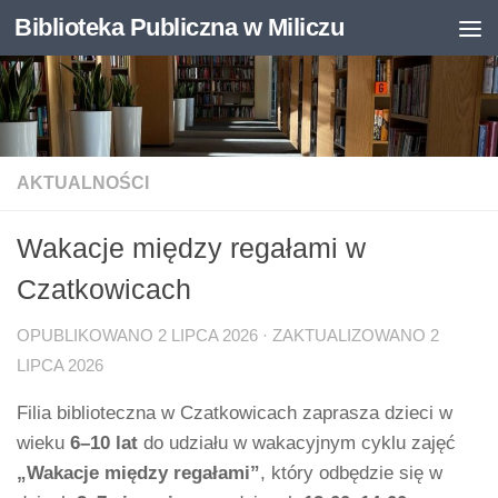
Biblioteka Publiczna w Miliczu
Skip to content
Otwórz pasek narzędzi
AKTUALNOŚCI
Wakacje między regałami w
Czatkowicach
OPUBLIKOWANO
2 LIPCA 2026
· ZAKTUALIZOWANO
2
LIPCA 2026
Filia biblioteczna w Czatkowicach zaprasza dzieci w
wieku
6–10 lat
do udziału w wakacyjnym cyklu zajęć
„Wakacje między regałami”
, który odbędzie się w