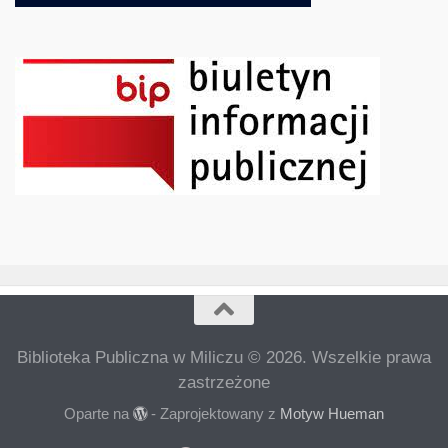
Biblioteka Publiczna w Miliczu © 2026. Wszelkie prawa
zastrzeżone
Oparte na
- Zaprojektowany z
Motyw Hueman