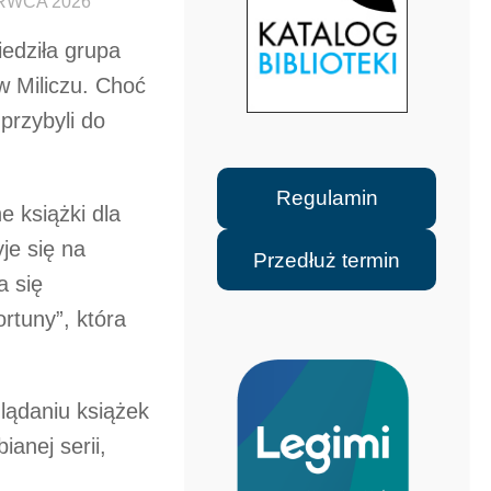
RWCA 2026
edziła grupa
w Miliczu. Choć
 przybyli do
Regulamin
e książki dla
je się na
Przedłuż termin
a się
rtuny”, która
lądaniu książek
ianej serii,