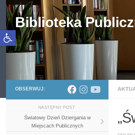
Skip to content
Biblioteka Publicz
Otwórz pasek narzędzi
AKTU
OBSERWUJ:
NASTĘPNY POST
„Ś
Światowy Dzień Dziergania w
Miejscach Publicznych