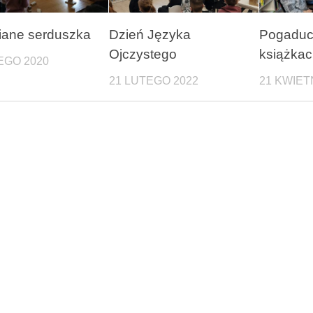
iane serduszka
Dzień Języka
Pogaduc
Ojczystego
książkach
EGO 2020
21 LUTEGO 2022
21 KWIET