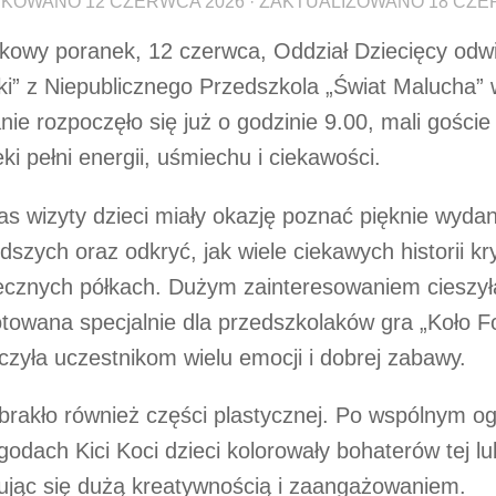
IKOWANO
12 CZERWCA 2026
· ZAKTUALIZOWANO
18 CZE
kowy poranek, 12 czerwca, Oddział Dziecięcy odwi
ki” z Niepublicznego Przedszkola „Świat Malucha” 
nie rozpoczęło się już o godzinie 9.00, mali goście
teki pełni energii, uśmiechu i ciekawości.
s wizyty dzieci miały okazję poznać pięknie wydan
dszych oraz odkryć, jak wiele ciekawych historii kry
tecznych półkach. Dużym zainteresowaniem cieszył
towana specjalnie dla przedszkolaków gra „Koło Fo
czyła uczestnikom wielu emocji i dobrej zabawy.
brakło również części plastycznej. Po wspólnym og
godach Kici Koci dzieci kolorowały bohaterów tej lub
jąc się dużą kreatywnością i zaangażowaniem.