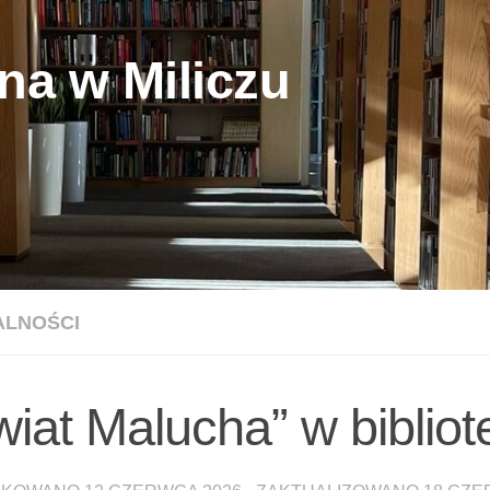
na w Miliczu
ALNOŚCI
wiat Malucha” w bibliot