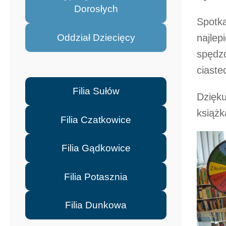
Dorosłych
Spotka
Oddział Dziecięcy
najlep
spędzo
ciaste
Filia Sułów
Dzięku
książk
Filia Czatkowice
Filia Gądkowice
Filia Potasznia
Filia Dunkowa