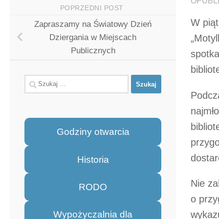
OPUBL
POPRZEDNI POST
W piąt
Zapraszamy na Światowy Dzień
Dziergania w Miejscach
„Motyl
Publicznych
spotka
biblio
Szukaj:
Podcza
najmło
biblio
Godziny otwarcia
przygo
dostar
Historia
Nie za
RODO
o przy
wykazu
Wypożyczalnia dla