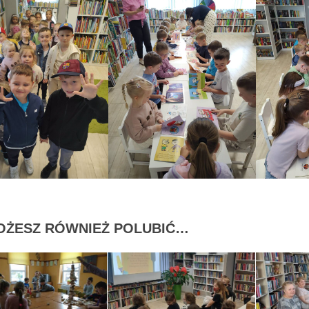
OŻESZ RÓWNIEŻ POLUBIĆ…