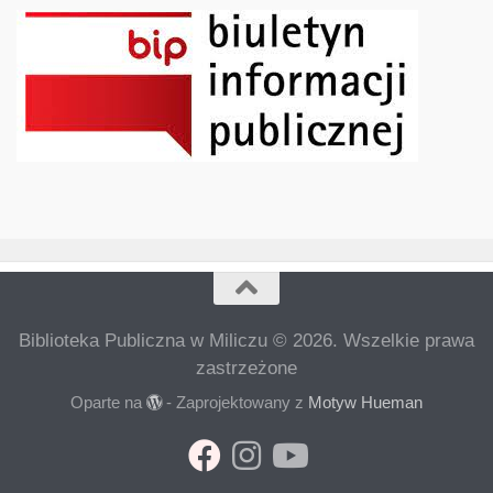
Biblioteka Publiczna w Miliczu © 2026. Wszelkie prawa
zastrzeżone
Oparte na
- Zaprojektowany z
Motyw Hueman