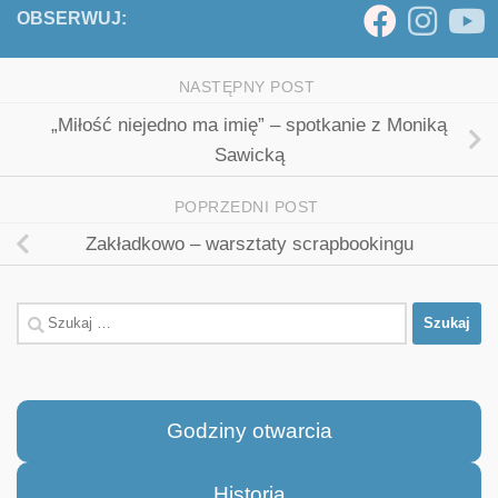
OBSERWUJ:
NASTĘPNY POST
„Miłość niejedno ma imię” – spotkanie z Moniką
Sawicką
POPRZEDNI POST
Zakładkowo – warsztaty scrapbookingu
Szukaj:
Godziny otwarcia
Historia