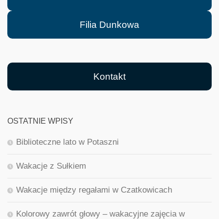
Filia Dunkowa
Kontakt
OSTATNIE WPISY
Biblioteczne lato w Potaszni
Wakacje z Sułkiem
Wakacje między regałami w Czatkowicach
Kolorowy zawrót głowy – wakacyjne zajęcia w