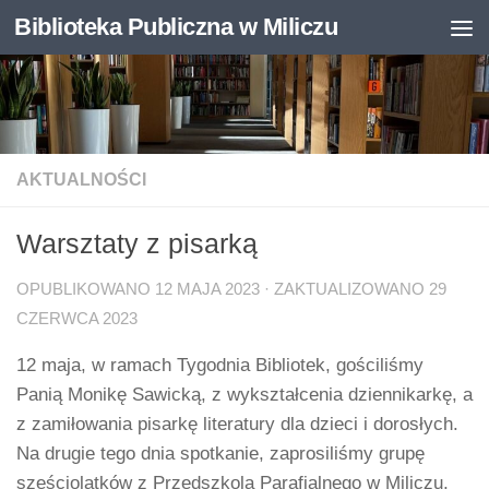
Biblioteka Publiczna w Miliczu
Skip to content
Otwórz pasek narzędzi
AKTUALNOŚCI
Warsztaty z pisarką
OPUBLIKOWANO
12 MAJA 2023
· ZAKTUALIZOWANO
29
CZERWCA 2023
12 maja, w ramach Tygodnia Bibliotek, gościliśmy
Panią Monikę Sawicką, z wykształcenia dziennikarkę, a
z zamiłowania pisarkę literatury dla dzieci i dorosłych.
Na drugie tego dnia spotkanie, zaprosiliśmy grupę
sześciolatków z Przedszkola Parafialnego w Miliczu,