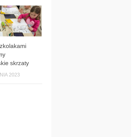
zkolakami
my
kie skrzaty
NIA 2023