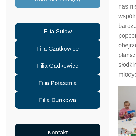
nas ni
wspóln
bardzo
Filia Sułów
popcor
obejrz
Filia Czatkowice
plansz
słodki
Filia Gądkowice
młodyc
Filia Potasznia
Filia Dunkowa
Kontakt