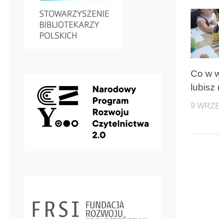
Co w 
lubisz 
9 WRZE