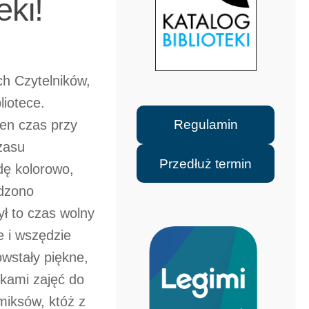
eki!
ch Czytelników,
liotece.
Regulamin
ten czas przy
zasu
Przedłuż termin
dę kolorowo,
odzono
ł to czas wolny
 i wszędzie
wstały piękne,
ikami zajęć do
miksów, któż z