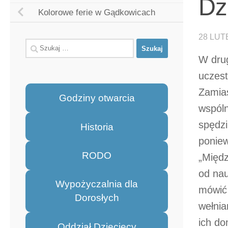
Dz
Kolorowe ferie w Gądkowicach
28 LUT
Szukaj:
W drug
uczest
Zamias
Godziny otwarcia
wspóln
spędzi
Historia
poniew
RODO
„Międz
od nau
Wypożyczalnia dla
mówić 
Dorosłych
wełnia
ich do
Oddział Dziecięcy