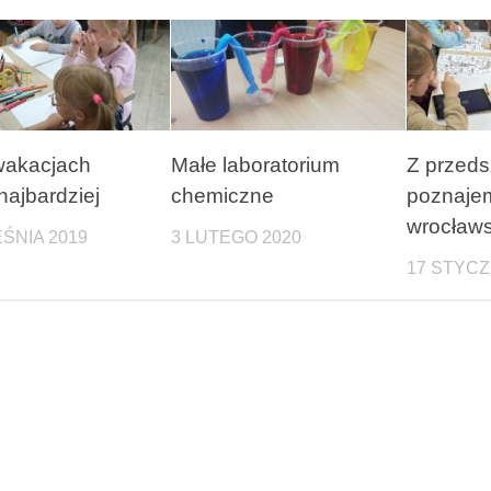
wakacjach
Małe laboratorium
Z przeds
najbardziej
chemiczne
poznaje
wrocławs
ŚNIA 2019
3 LUTEGO 2020
17 STYCZ