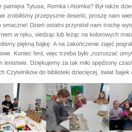
e pamięta Tytusa, Romka i Atomka? Był także dzie
ie zrobiliśmy przepyszne deserki, proszę nam wier
 smaczne! Dzień ostatni przyniósł nam trochę wytc
nem w ręku, siedząc lub leżąc na kolorowych mat
eliśmy piękną bajkę. A na zakończenie zajęć pogra
owe. Koniec ferii, więc trzeba było „rozruszać umys
m lenistwie. Dziękujemy za tak miło spędzony cza
h Czytelników do biblioteki dziecięcej, świat baje