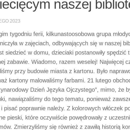
iecięcym naszej bibliot
EGO 2023
im tygodniu ferii, kilkunastoosobowa grupa młody
niczyła w zajęciach, odbywających się w naszej bib
t siedzieć w domu, dzieciaki postanowiły spędzić 
ej zabawie. Wiadomo, razem weselej! Najwięcej c
liśmy przy budowie miasta z kartonu. Było napraw
aż kartony malowaliśmy farbami. 21 lutego obch
ynarodowy Dzień Języka Ojczystego”, mimo, że by
ki, nawiązaliśmy do tego tematu, ponieważ zawsze
i pisać poprawnie należy. Z kolorowych włóczek po
ne pieski, które oczywiście powędrowały z uczestn
mów. Zmierzyliśmy się również z zawiłą historią ko