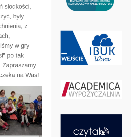
ń słodkości,
zyć, były
hnienia, z
ach,
liśmy w gry
ł” po tak
s! Zapraszamy
k czeka na Was!