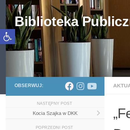
Skip to content
Biblioteka Publicz
Otwórz pasek narzędzi
AKTU
OBSERWUJ:
NASTĘPNY POST
„Fe
Kocia Szajka w DKK
POPRZEDNI POST