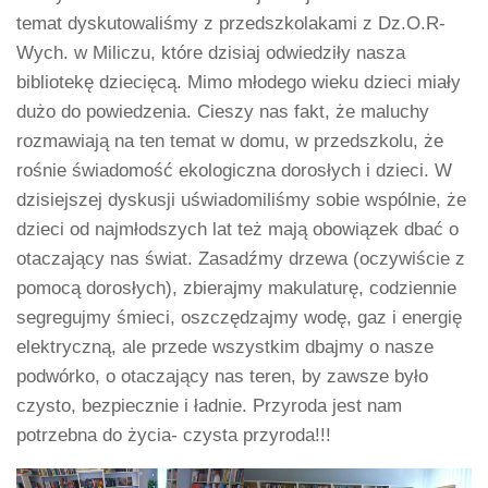
temat dyskutowaliśmy z przedszkolakami z Dz.O.R-
Wych. w Miliczu, które dzisiaj odwiedziły nasza
bibliotekę dziecięcą. Mimo młodego wieku dzieci miały
dużo do powiedzenia. Cieszy nas fakt, że maluchy
rozmawiają na ten temat w domu, w przedszkolu, że
rośnie świadomość ekologiczna dorosłych i dzieci. W
dzisiejszej dyskusji uświadomiliśmy sobie wspólnie, że
dzieci od najmłodszych lat też mają obowiązek dbać o
otaczający nas świat. Zasadźmy drzewa (oczywiście z
pomocą dorosłych), zbierajmy makulaturę, codziennie
segregujmy śmieci, oszczędzajmy wodę, gaz i energię
elektryczną, ale przede wszystkim dbajmy o nasze
podwórko, o otaczający nas teren, by zawsze było
czysto, bezpiecznie i ładnie. Przyroda jest nam
potrzebna do życia- czysta przyroda!!!