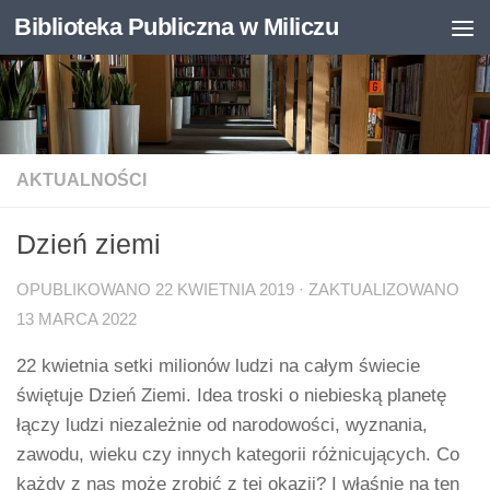
Biblioteka Publiczna w Miliczu
Skip to content
Otwórz pasek narzędzi
AKTUALNOŚCI
Dzień ziemi
OPUBLIKOWANO
22 KWIETNIA 2019
· ZAKTUALIZOWANO
13 MARCA 2022
22 kwietnia setki milionów ludzi na całym świecie
świętuje Dzień Ziemi. Idea troski o niebieską planetę
łączy ludzi niezależnie od narodowości, wyznania,
zawodu, wieku czy innych kategorii różnicujących. Co
każdy z nas może zrobić z tej okazji? I właśnie na ten