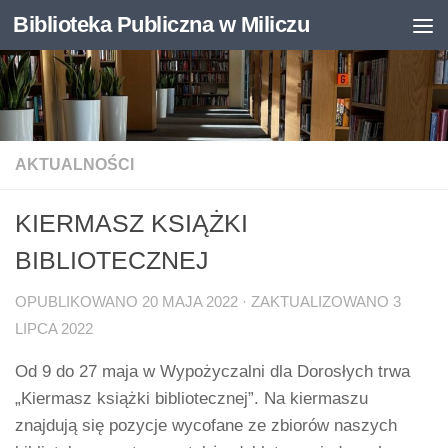
Biblioteka Publiczna w Miliczu
Skip to content
Otwórz pasek narzędzi
AKTUALNOŚCI
KIERMASZ KSIĄŻKI
BIBLIOTECZNEJ
OPUBLIKOWANO
20 MAJA 2022
· ZAKTUALIZOWANO
3
LIPCA 2022
Od 9 do 27 maja w Wypożyczalni dla Dorosłych trwa
„Kiermasz książki bibliotecznej”. Na kiermaszu
znajdują się pozycje wycofane ze zbiorów naszych