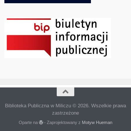
Biblioteka Publiczna w Miliczu © 2026. Wszelkie prawa
zastrzeżone
Oparte na
- Zaprojektowany z
Motyw Hueman