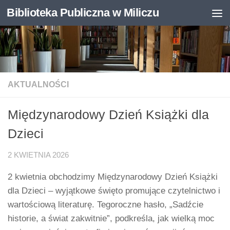
Biblioteka Publiczna w Miliczu
Skip to content
Otwórz pasek narzędzi
AKTUALNOŚCI
Międzynarodowy Dzień Książki dla
Dzieci
2 KWIETNIA 2026
2 kwietnia obchodzimy Międzynarodowy Dzień Książki
dla Dzieci – wyjątkowe święto promujące czytelnictwo i
wartościową literaturę. Tegoroczne hasło, „Sadźcie
historie, a świat zakwitnie”, podkreśla, jak wielką moc