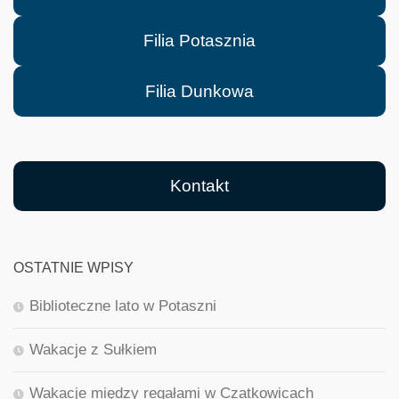
Filia Potasznia
Filia Dunkowa
Kontakt
OSTATNIE WPISY
Biblioteczne lato w Potaszni
Wakacje z Sułkiem
Wakacje między regałami w Czatkowicach