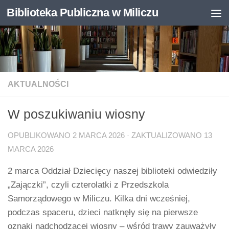
Biblioteka Publiczna w Miliczu
Skip to content
Otwórz pasek narzędzi
AKTUALNOŚCI
W poszukiwaniu wiosny
OPUBLIKOWANO
2 MARCA 2026
· ZAKTUALIZOWANO
13
MARCA 2026
2 marca Oddział Dziecięcy naszej biblioteki odwiedziły
„Zajączki”, czyli czterolatki z Przedszkola
Samorządowego w Miliczu. Kilka dni wcześniej,
podczas spaceru, dzieci natknęły się na pierwsze
oznaki nadchodzącej wiosny – wśród trawy zauważyły