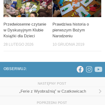
Przedwiosenne czytanie
Prawdziwa historia o
w Dyskusyjnym Klubie
pierwszym Bożym
Książki dla Dzieci
Narodzeniu
28 LUTEGO 2026
10 GRUDNIA 2019
OBSERWUJ:
NASTĘPNY POST
„Ferie z Wyobraźnią” w Czatkowicach
POPRZEDNI POST