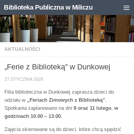
Biblioteka Publiczna w Miliczu
Skip to content
Otwórz pasek narzędzi
AKTUALNOŚCI
„Ferie z Biblioteką” w Dunkowej
27 STYCZNIA 2026
Filia biblioteczna w Dunkowej zaprasza dzieci do
udziału w
„Feriach Zimowych z Biblioteką”
.
Spotkania zaplanowano na dni
9 oraz 11 lutego
,
w
godzinach 10.00 – 13.00.
Zajęcia skierowane są do dzieci, które chcą spędzić