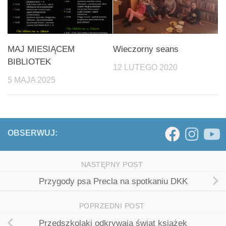
MAJ MIESIĄCEM
Wieczorny seans
BIBLIOTEK
12 LUTEGO 2020
5 MAJA 2025
OBSERWUJ:
NASTĘPNY POST
Przygody psa Precla na spotkaniu DKK
POPRZEDNI POST
Przedszkolaki odkrywają świat książek