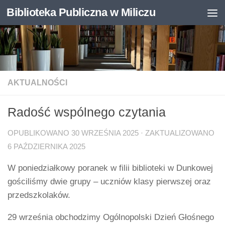
Biblioteka Publiczna w Miliczu
Skip to content
Otwórz pasek narzędzi
AKTUALNOŚCI
Radość wspólnego czytania
OPUBLIKOWANO
30 WRZEŚNIA 2025
· ZAKTUALIZOWANO
6 PAŹDZIERNIKA 2025
W poniedziałkowy poranek w filii biblioteki w Dunkowej
gościliśmy dwie grupy – uczniów klasy pierwszej oraz
przedszkolaków.
29 września obchodzimy Ogólnopolski Dzień Głośnego