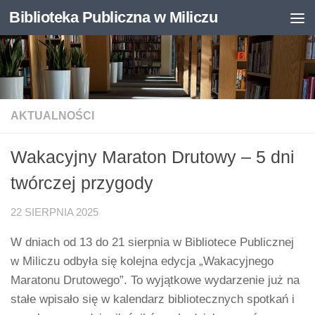
Biblioteka Publiczna w Miliczu
Skip to content
Otwórz pasek narzędzi
AKTUALNOŚCI
Wakacyjny Maraton Drutowy – 5 dni
twórczej przygody
22 SIERPNIA 2025
W dniach od 13 do 21 sierpnia w Bibliotece Publicznej
w Miliczu odbyła się kolejna edycja „Wakacyjnego
Maratonu Drutowego”. To wyjątkowe wydarzenie już na
stałe wpisało się w kalendarz bibliotecznych spotkań i