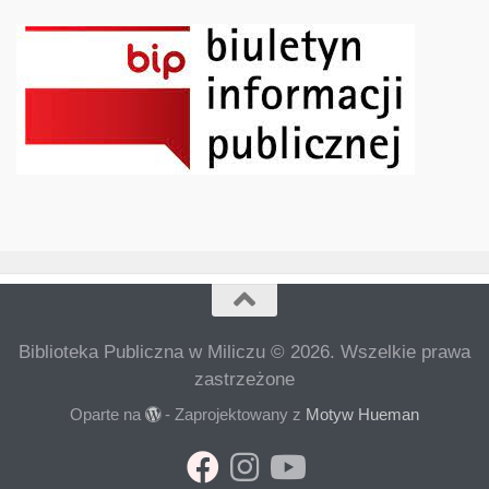
Biblioteka Publiczna w Miliczu © 2026. Wszelkie prawa
zastrzeżone
Oparte na
- Zaprojektowany z
Motyw Hueman