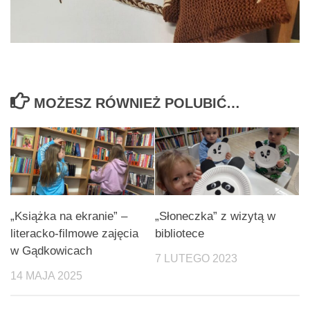
MOŻESZ RÓWNIEŻ POLUBIĆ…
„Książka na ekranie” –
„Słoneczka” z wizytą w
literacko-filmowe zajęcia
bibliotece
w Gądkowicach
7 LUTEGO 2023
14 MAJA 2025