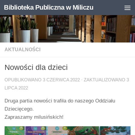
Biblioteka Publiczna w Miliczu
Skip to content
Otwórz pasek narzędzi
AKTUALNOŚCI
Nowości dla dzieci
OPUBLIKOWANO
3 CZERWCA 2022
· ZAKTUALIZOWANO
3
LIPCA 2022
Druga partia nowości trafiła do naszego Oddziału
Dziecięcego.
Zapraszamy milusińskich!