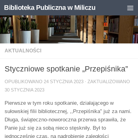
Biblioteka Publiczna w Miliczu
Skip to content
Otwórz pasek narzędzi
AKTUALNOŚCI
Styczniowe spotkanie „Przepiśnika”
OPUBLIKOWANO
24 STYCZNIA 2023
· ZAKTUALIZOWANO
30 STYCZNIA 2023
Pierwsze w tym roku spotkanie, działającego w
sułowskiej filii bibliotecznej, ,,Przepiśnika” już za nami.
Długa, świąteczno-noworoczna przerwa sprawiła, że
Panie już się za sobą nieco stęskniły. Był to
jednocześnie czas, na nadrobienie zaległości