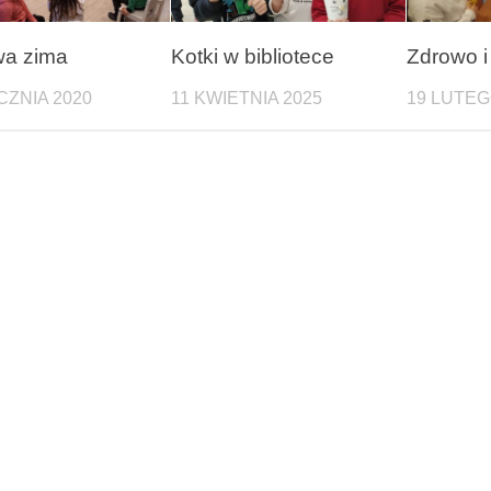
wa zima
Kotki w bibliotece
Zdrowo i
CZNIA 2020
11 KWIETNIA 2025
19 LUTEG