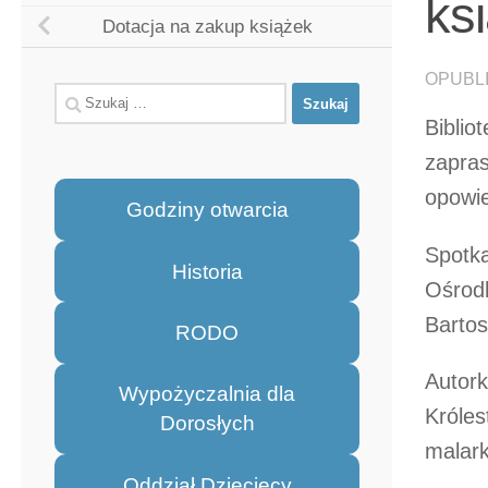
ks
Dotacja na zakup książek
OPUBL
Szukaj:
Biblio
zapras
opowie
Godziny otwarcia
Spotka
Historia
Ośrodk
Bartos
RODO
Autork
Wypożyczalnia dla
Króles
Dorosłych
malark
Oddział Dziecięcy