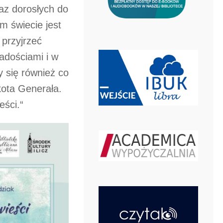
raz dorosłych do
m świecie jest
 przyjrzeć
adościami i w
 się również co
 kota Generała.
eści.“