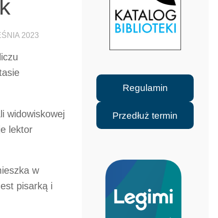
ak
ŚNIA 2023
liczu
tasie
Regulamin
li widowiskowej
Przedłuż termin
e lektor
mieszka w
st pisarką i