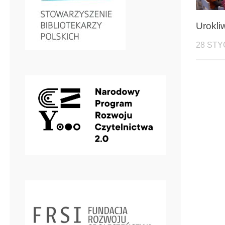
Urokli
28 STY