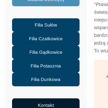
“Ptasi
świata
miejsc
Filia Sułów
wspani
bardzo
Filia Czatkowice
jedzą 
To wsz
Filia Gądkowice
Filia Potasznia
Filia Dunkowa
Kontakt