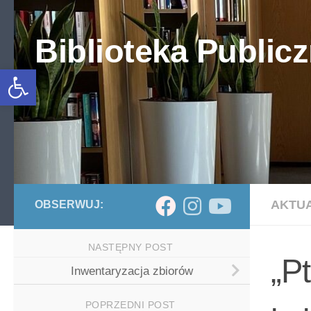
Skip to content
Biblioteka Publicz
Otwórz pasek narzędzi
AKTU
OBSERWUJ:
NASTĘPNY POST
„P
Inwentaryzacja zbiorów
POPRZEDNI POST