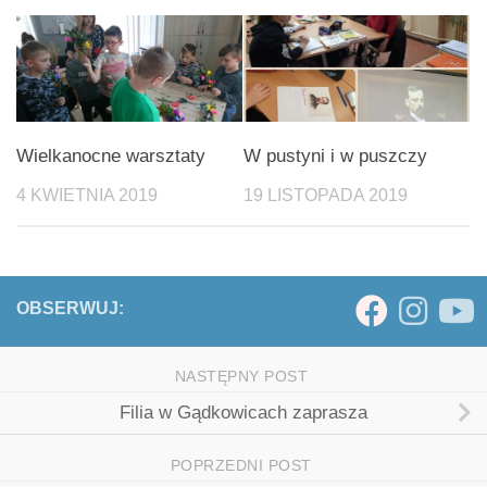
Wielkanocne warsztaty
W pustyni i w puszczy
4 KWIETNIA 2019
19 LISTOPADA 2019
OBSERWUJ:
NASTĘPNY POST
Filia w Gądkowicach zaprasza
POPRZEDNI POST