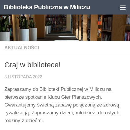
Biblioteka Publiczna w Miliczu
Skip to content
Otwórz pasek narzędzi
AKTUALNOŚCI
Graj w bibliotece!
8 LISTOPADA 2022
Zapraszamy do Biblioteki Publicznej w Miliczu na
pierwsze spotkanie Klubu Gier Planszowych.
Gwarantujemy świetną zabawę połączoną ze zdrową
rywalizacją. Zapraszamy dzieci, młodzież, dorosłych,
rodziny z dziećmi.