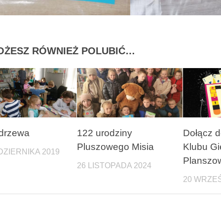
OŻESZ RÓWNIEŻ POLUBIĆ…
 drzewa
122 urodziny
Dołącz 
Pluszowego Misia
Klubu Gi
DZIERNIKA 2019
Planszo
26 LISTOPADA 2024
20 WRZEŚ