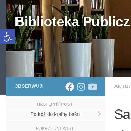
Skip to content
Biblioteka Publicz
Otwórz pasek narzędzi
AKTU
OBSERWUJ:
NASTĘPNY POST
Sa
Podróż do krainy baśni
POPRZEDNI POST