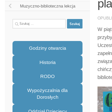
pl
Muzyczno-biblioteczna lekcja
OPUBL
Szukaj:
W piąt
przyby
Uczest
Godziny otwarcia
zapełn
związa
Historia
chińcz
RODO
bibliot
Wypożyczalnia dla
Dorosłych
Oddział Dziecięcy