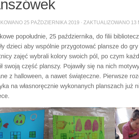
anszówek
IKOWANO
25 PAŹDZIERNIKA 2019
· ZAKTUALIZOWANO
13
kowe popołudnie, 25 października, do filii bibliotec
ły dzieci aby wspólnie przygotować plansze do gry
nicy zajęć wybrali kolory swoich pól, po czym każd
ił swoją część planszy. Pojawiły się na nich motyw
ne z halloween, a nawet świąteczne. Pierwsze roz
yka na własnoręcznie wykonanych planszach już 
ece.