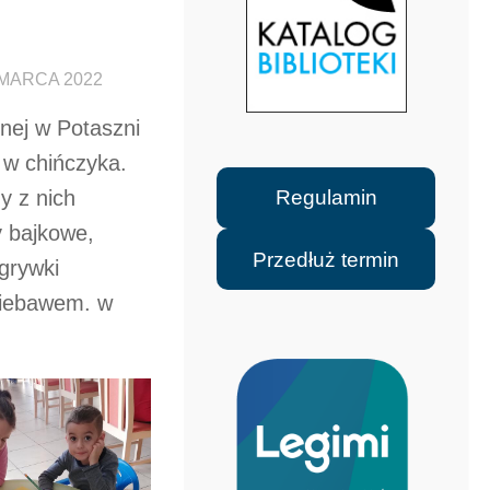
 MARCA 2022
znej w Potaszni
 w chińczyka.
Regulamin
y z nich
y bajkowe,
Przedłuż termin
grywki
niebawem. w