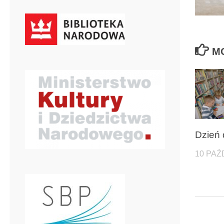
M
Dzień
10 PAŹ