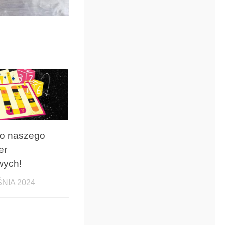
do naszego
er
wych!
NIA 2024