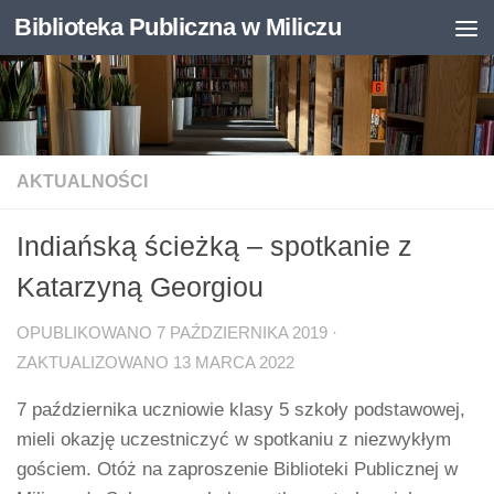
Biblioteka Publiczna w Miliczu
Skip to content
Otwórz pasek narzędzi
AKTUALNOŚCI
Indiańską ścieżką – spotkanie z
Katarzyną Georgiou
OPUBLIKOWANO
7 PAŹDZIERNIKA 2019
·
ZAKTUALIZOWANO
13 MARCA 2022
7 października uczniowie klasy 5 szkoły podstawowej,
mieli okazję uczestniczyć w spotkaniu z niezwykłym
gościem. Otóż na zaproszenie Biblioteki Publicznej w