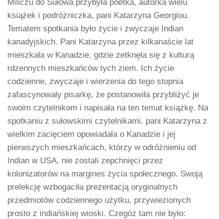
Miliczu do Sułowa przybyła poetka, autorka wielu
książek i podróżniczka, pani Katarzyna Georgiou.
Tematem spotkania było życie i zwyczaje Indian
kanadyjskich. Pani Katarzyna przez kilkanaście lat
mieszkała w Kanadzie, gdzie zetknęła się z kulturą
rdzennych mieszkańców tych ziem. Ich życie
codzienne, zwyczaje i wierzenia do tego stopnia
zafascynowały pisarkę, że postanowiła przybliżyć je
swoim czytelnikom i napisała na ten temat książkę. Na
spotkaniu z sułowskimi czytelnikami, pani Katarzyna z
wielkim zacięciem opowiadała o Kanadzie i jej
pierwszych mieszkańcach, którzy w odróżnieniu od
Indian w USA, nie zostali zepchnięci przez
kolonizatorów na margines życia społecznego. Swoją
prelekcję wzbogaciła prezentacją oryginalnych
przedmiotów codziennego użytku, przywiezionych
prosto z indiańskiej wioski. Czegóż tam nie było: