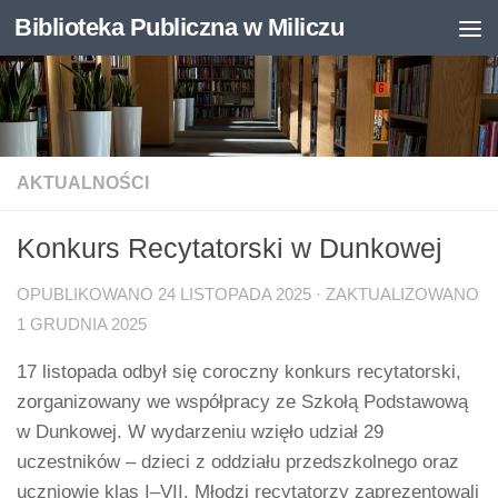
Biblioteka Publiczna w Miliczu
Skip to content
Otwórz pasek narzędzi
AKTUALNOŚCI
Konkurs Recytatorski w Dunkowej
OPUBLIKOWANO
24 LISTOPADA 2025
· ZAKTUALIZOWANO
1 GRUDNIA 2025
17 listopada odbył się coroczny konkurs recytatorski,
zorganizowany we współpracy ze Szkołą Podstawową
w Dunkowej. W wydarzeniu wzięło udział 29
uczestników – dzieci z oddziału przedszkolnego oraz
uczniowie klas I–VII. Młodzi recytatorzy zaprezentowali