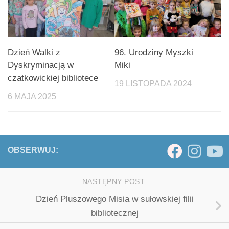
Dzień Walki z
96. Urodziny Myszki
Dyskryminacją w
Miki
czatkowickiej bibliotece
19 LISTOPADA 2024
6 MAJA 2025
OBSERWUJ:
NASTĘPNY POST
Dzień Pluszowego Misia w sułowskiej filii
bibliotecznej