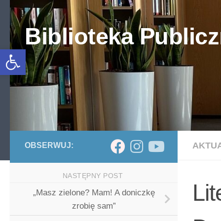
Skip to content
Biblioteka Publicz
Otwórz pasek narzędzi
AKTU
OBSERWUJ:
NASTĘPNY POST
Li
„Masz zielone? Mam! A doniczkę
zrobię sam”