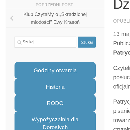
Dz
POPRZEDNI POST
Klub CzytaMy o „Skradzionej
OPUBL
młodości” Ewy Krasoń
13 ma
Szukaj:
Public
Patry
Czytel
Godziny otwarcia
posłuc
oficjal
Historia
Patryc
RODO
pisani
Wypożyczalnia dla
towarz
Dorosłych
czytel