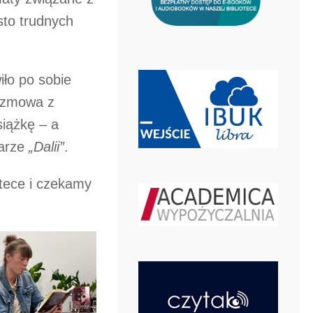
to trudnych
iło po sobie
rozmowa z
siążkę – a
larze
„Dalii”
.
otece i czekamy