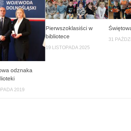
Pierwszoklasiści w
Świętowa
bibliotece
31 PAŹDZ
19 LISTOPADA 2025
owa odznaka
lioteki
OPADA 2019