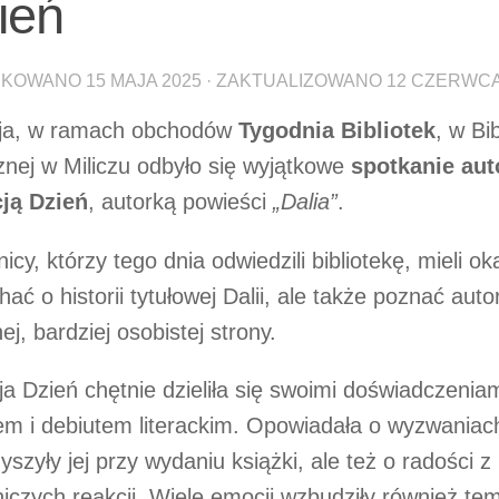
ień
IKOWANO
15 MAJA 2025
· ZAKTUALIZOWANO
12 CZERWCA
ja, w ramach obchodów
Tygodnia Bibliotek
, w Bi
znej w Miliczu odbyło się wyjątkowe
spotkanie aut
cją Dzień
, autorką powieści
„Dalia”
.
nicy, którzy tego dnia odwiedzili bibliotekę, mieli ok
hać o historii tytułowej Dalii, ale także poznać aut
nej, bardziej osobistej strony.
ja Dzień chętnie dzieliła się swoimi doświadczenia
em i debiutem literackim. Opowiadała o wyzwaniach
yszyły jej przy wydaniu książki, ale też o radości 
niczych reakcji. Wiele emocji wzbudziły również te