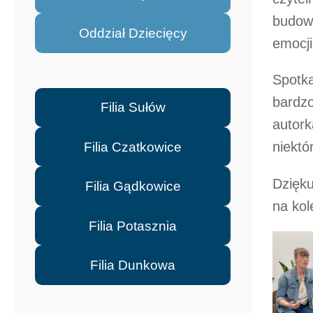
budow
Oddział Dziecięcy
emocji
Spotka
bardzo
Filia Sułów
autork
niektó
Filia Czatkowice
Dzięku
Filia Gądkowice
na kol
Filia Potasznia
Filia Dunkowa