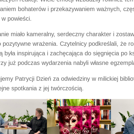
aniem bohaterów i przekazywaniem ważnych, częs
 w powieści.
nie miało kameralny, serdeczny charakter i zostaw
 pozytywne wrażenia. Czytelnicy podkreślali, że 
ą była inspirująca i zachęcająca do sięgnięcia po k
rzy już podczas wydarzenia nabyli własne egzemp
jemy Patrycji Dzień za odwiedziny w milickiej bibli
ejne spotkania z jej twórczością.