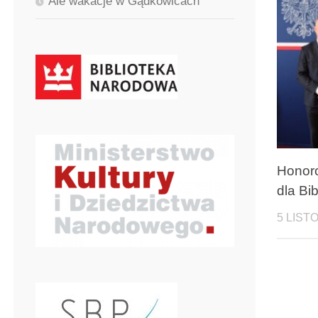
Ale wakacje w Gądkowicach
Honor
dla Bib
5 LIST