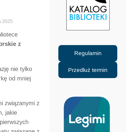
 2025
bliotece
orskie z
Regulamin
azję nie tylko
Przedłuż termin
orkę od mniej
mi związanymi z
, jakie
z pierwszych
maty związane z