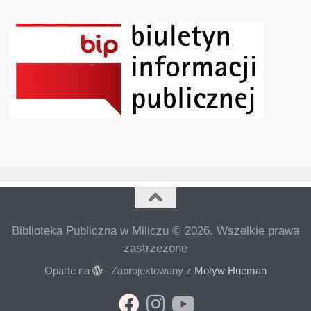
Biblioteka Publiczna w Miliczu © 2026. Wszelkie prawa
zastrzeżone
Oparte na
- Zaprojektowany z
Motyw Hueman