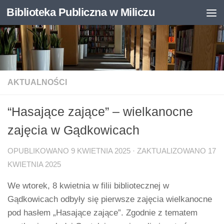
Biblioteka Publiczna w Miliczu
Skip to content
Otwórz pasek narzędzi
AKTUALNOŚCI
“Hasające zające” – wielkanocne
zajęcia w Gądkowicach
OPUBLIKOWANO
9 KWIETNIA 2025
· ZAKTUALIZOWANO
17
KWIETNIA 2025
We wtorek, 8 kwietnia w filii bibliotecznej w
Gądkowicach odbyły się pierwsze zajęcia wielkanocne
pod hasłem „Hasające zające”. Zgodnie z tematem