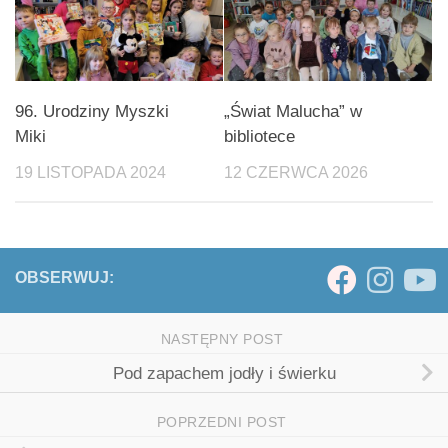
96. Urodziny Myszki
„Świat Malucha” w
Miki
bibliotece
19 LISTOPADA 2024
12 CZERWCA 2026
OBSERWUJ:
NASTĘPNY POST
Pod zapachem jodły i świerku
POPRZEDNI POST