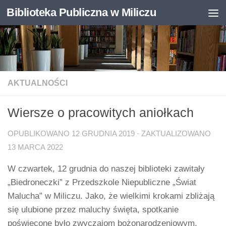
Biblioteka Publiczna w Miliczu
Skip to content
Otwórz pasek narzędzi
AKTUALNOŚCI
Wiersze o pracowitych aniołkach
OPUBLIKOWANO
12 GRUDNIA 2019
· ZAKTUALIZOWANO
13 MARCA 2022
W czwartek, 12 grudnia do naszej biblioteki zawitały
„Biedroneczki” z Przedszkole Niepubliczne „Świat
Malucha” w Miliczu. Jako, że wielkimi krokami zbliżają
się ulubione przez maluchy święta, spotkanie
poświęcone było zwyczajom bożonarodzeniowym.