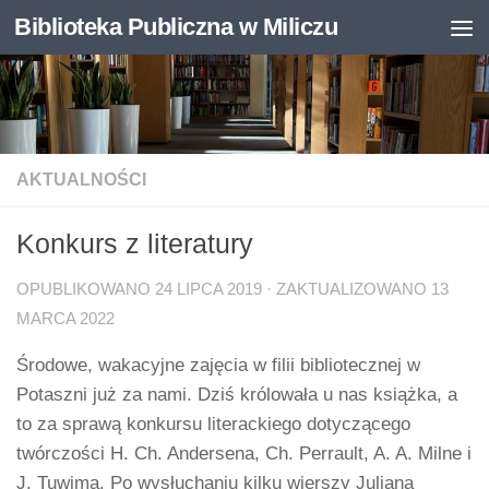
Biblioteka Publiczna w Miliczu
Skip to content
Otwórz pasek narzędzi
AKTUALNOŚCI
Konkurs z literatury
OPUBLIKOWANO
24 LIPCA 2019
· ZAKTUALIZOWANO
13
MARCA 2022
Środowe, wakacyjne zajęcia w filii bibliotecznej w
Potaszni już za nami. Dziś królowała u nas książka, a
to za sprawą konkursu literackiego dotyczącego
twórczości H. Ch. Andersena, Ch. Perrault, A. A. Milne i
J. Tuwima. Po wysłuchaniu kilku wierszy Juliana