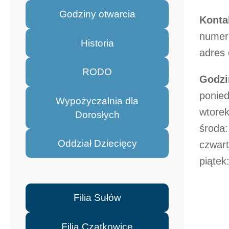
Godziny otwarcia
Konta
numer 
Historia
adres 
RODO
Godzi
ponied
Wypożyczalnia dla
wtorek
Dorosłych
środa:
Oddział Dziecięcy
czwart
piątek
Filia Sułów
Filia Czatkowice