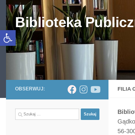
Skip to content
Biblioteka Publicz
Otwórz pasek narzędzi
FILIA
OBSERWUJ:
Bibli
Szukaj:
Gądko
56-300