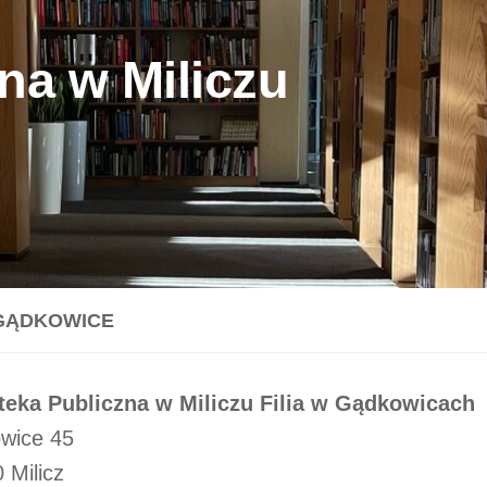
na w Miliczu
 GĄDKOWICE
oteka Publiczna w Miliczu Filia w Gądkowicach
wice 45
 Milicz