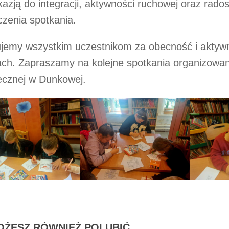
kazją do integracji, aktywności ruchowej oraz rado
zenia spotkania.
jemy wszystkim uczestnikom za obecność i aktywn
ach. Zapraszamy na kolejne spotkania organizowane 
tecznej w Dunkowej.
OŻESZ RÓWNIEŻ POLUBIĆ…