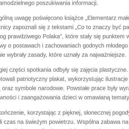
amodzielnego poszukiwania informacji.
gólną uwagę poświęcono książce „Elementarz małe
nicy zapoznali się z tekstami „Co to znaczy być pa
og prawdziwego Polaka”, które stały się punktem w
y o postawach i zachowaniach godnych młodego pa
ie wybrały zasady, które uznały za najważniejsze.
iej części spotkania odbyły się zajęcia plastyczne
towali patriotyczny plakat, wykorzystując ilustracj
ą oraz symbole narodowe. Powstałe prace były wy
wności i zaangażowania dzieci w omawianą tematy
ończenie, korzystając z pięknej, słonecznej pogod
li czas na świeżym powietrzu. Wspólna zabawa na