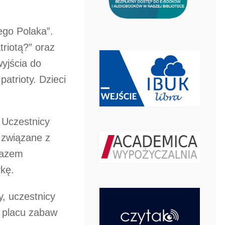
go Polaka”.
triotą?” oraz
yjścia do
trioty. Dzieci
. Uczestnicy
e związane z
razem
kę.
y, uczestnicy
 placu zabaw