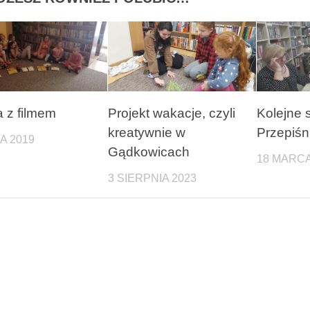
a z filmem
Projekt wakacje, czyli
Kolejne 
kreatywnie w
Przepiśn
CA 2019
Gądkowicach
18 MARCA
3 SIERPNIA 2023