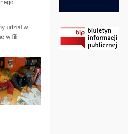
snego
y udział w
w filii