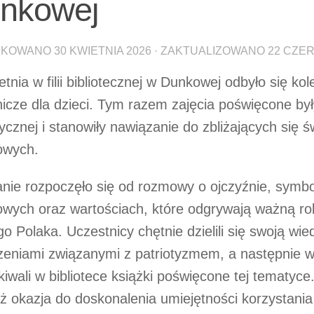
nkowej
IKOWANO
30 KWIETNIA 2026
· ZAKTUALIZOWANO
22 CZE
etnia w filii bibliotecznej w Dunkowej odbyło się ko
nicze dla dzieci. Tym razem zajęcia poświęcone by
tycznej i stanowiły nawiązanie do zbliżających się ś
owych.
nie rozpoczęło się od rozmowy o ojczyźnie, symb
wych oraz wartościach, które odgrywają ważną rol
o Polaka. Uczestnicy chętnie dzielili się swoją wie
zeniami związanymi z patriotyzmem, a następnie w
iwali w bibliotece książki poświęcone tej tematyce.
ż okazja do doskonalenia umiejętności korzystania