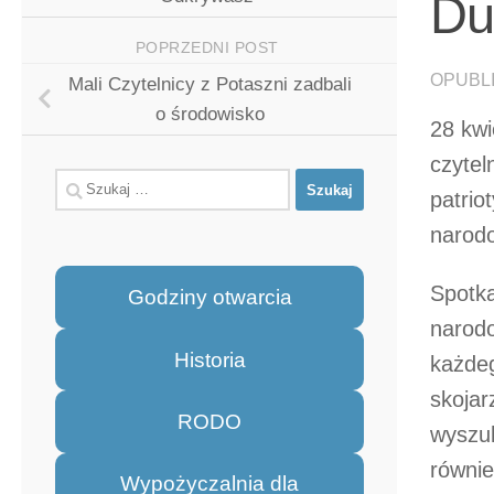
Du
POPRZEDNI POST
OPUBL
Mali Czytelnicy z Potaszni zadbali
o środowisko
28 kwi
czytel
Szukaj:
patrio
narod
Spotka
Godziny otwarcia
narodo
Historia
każdeg
skojar
RODO
wyszuk
równie
Wypożyczalnia dla