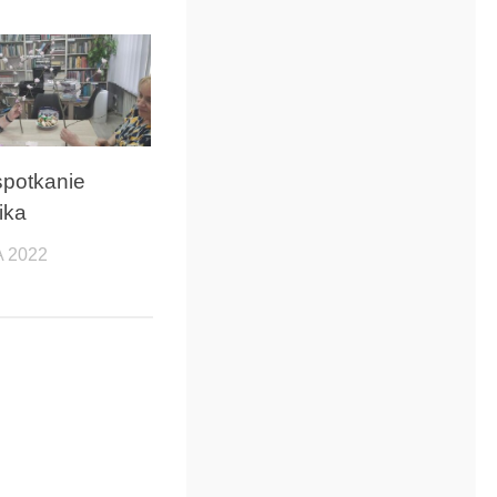
spotkanie
ika
 2022