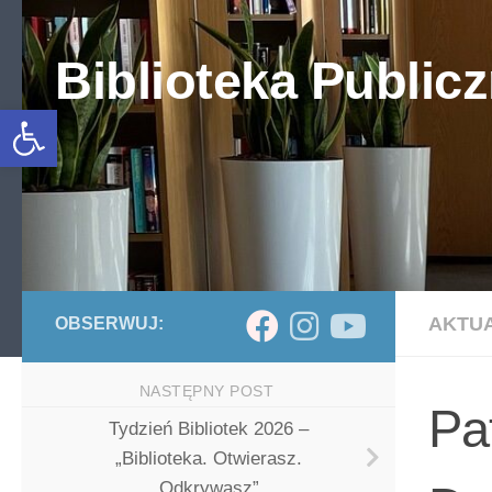
Skip to content
Biblioteka Publicz
Otwórz pasek narzędzi
AKTU
OBSERWUJ:
NASTĘPNY POST
Pa
Tydzień Bibliotek 2026 –
„Biblioteka. Otwierasz.
Odkrywasz”