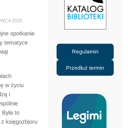
RWCA 2026
lejne spotkanie
ły tematyce
Regulamin
wiąt
Przedłuż termin
olach
ę w życiu
dzą i
spólnie
 Była to
 z księgozbioru