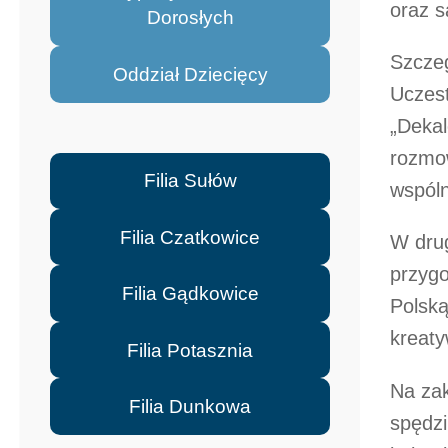
oraz s
Dorosłych
Szcze
Oddział Dziecięcy
Uczest
„Dekal
rozmow
Filia Sułów
wspóln
Filia Czatkowice
W drug
przygo
Filia Gądkowice
Polsk
kreaty
Filia Potasznia
Na zak
Filia Dunkowa
spędzi