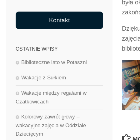
była o
zakońc
Kontakt
Dzięku
zajęci
biblio
OSTATNIE WPISY
Biblioteczne lato w Potaszni
Wakacje z Sułkiem
Wakacje między regałami w
Czatkowicach
Kolorowy zawrót głowy –
wakacyjne zajęcia w Oddziale
Dziecięcym
M