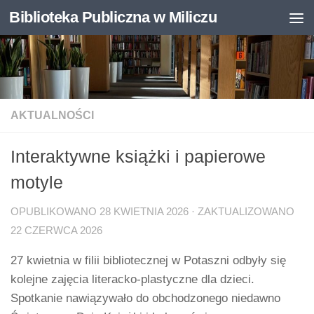
Biblioteka Publiczna w Miliczu
Skip to content
Otwórz pasek narzędzi
AKTUALNOŚCI
Interaktywne książki i papierowe
motyle
OPUBLIKOWANO
28 KWIETNIA 2026
· ZAKTUALIZOWANO
22 CZERWCA 2026
27 kwietnia w filii bibliotecznej w Potaszni odbyły się
kolejne zajęcia literacko-plastyczne dla dzieci.
Spotkanie nawiązywało do obchodzonego niedawno