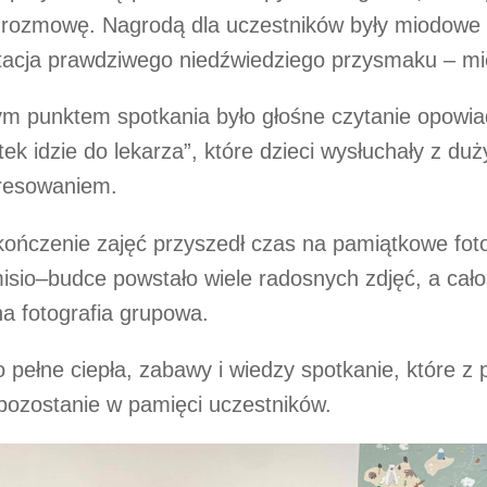
rozmowę. Nagrodą dla uczestników były miodowe p
tacja prawdziwego niedźwiedziego przysmaku – mi
m punktem spotkania było głośne czytanie opowia
ek idzie do lekarza”, które dzieci wysłuchały z du
eresowaniem.
ończenie zajęć przyszedł czas na pamiątkowe foto
isio–budce powstało wiele radosnych zdjęć, a cał
a fotografia grupowa.
o pełne ciepła, zabawy i wiedzy spotkanie, które z
pozostanie w pamięci uczestników.