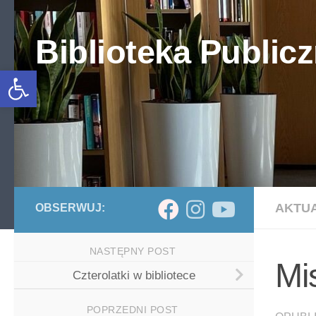
Skip to content
Biblioteka Publicz
Otwórz pasek narzędzi
AKTU
OBSERWUJ:
NASTĘPNY POST
Mi
Czterolatki w bibliotece
POPRZEDNI POST