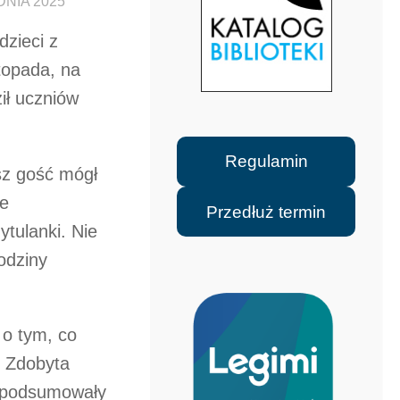
DNIA 2025
dzieci z
stopada, na
ił uczniów
Regulamin
sz gość mógł
ie
Przedłuż termin
ytulanki. Nie
odziny
 o tym, co
. Zdobyta
e podsumowały