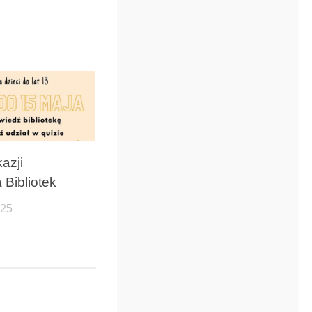
azji
 Bibliotek
025