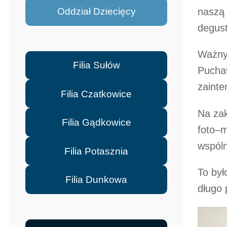
Oddział Dziecięcy
naszą 
degus
Ważny
Filia Sułów
Puchat
zaint
Filia Czatkowice
Na zak
Filia Gądkowice
foto–m
wspóln
Filia Potasznia
To był
Filia Dunkowa
długo 