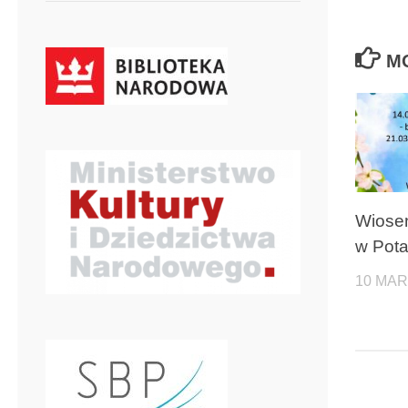
M
Wiose
w Pota
10 MAR