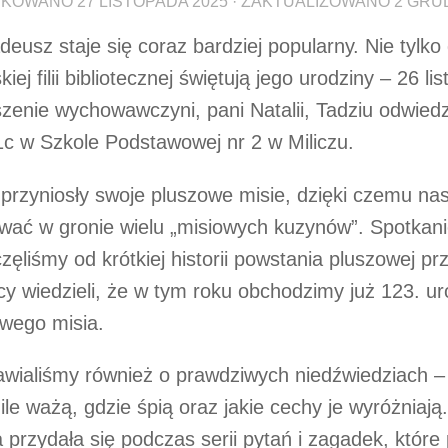
IKOWANO
27 LISTOPADA 2025
· ZAKTUALIZOWANO
2 GRU
deusz staje się coraz bardziej popularny. Nie tylko 
iej filii bibliotecznej świętują jego urodziny – 26 li
zenie wychowawczyni, pani Natalii, Tadziu odwiedz
1c w Szkole Podstawowej nr 2 w Miliczu.
 przyniosły swoje pluszowe misie, dzięki czemu na
wać w gronie wielu „misiowych kuzynów”. Spotkan
zęliśmy od krótkiej historii powstania pluszowej prz
y wiedzieli, że w tym roku obchodzimy już 123. ur
wego misia.
ialiśmy również o prawdziwych niedźwiedziach –
 ile ważą, gdzie śpią oraz jakie cechy je wyróżniają
 przydała się podczas serii pytań i zagadek, któr