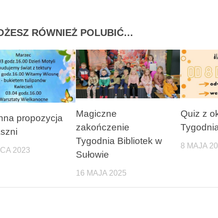
OŻESZ RÓWNIEŻ POLUBIĆ…
Magiczne
Quiz z ok
nna propozycja
zakończenie
Tygodnia
szni
Tygodnia Bibliotek w
8 MAJA 2
CA 2023
Sułowie
16 MAJA 2025