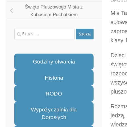
OPUBL
Święto Pluszowego Misia z
Miś Ta
Kubusiem Puchatkiem
sułowsk
zapros
Szukaj:
klasy 
Dzieci
Godziny otwarcia
święto
rozpoc
Historia
wszysc
pluszo
RODO
Rozmaw
Wypożyczalnia dla
jedzą,
Dorosłych
wiedza