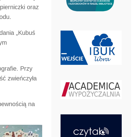
ierniczki oraz
odu.
dania „Kubuś
żym
grafie. Przy
ość zwieńczyła
 pewnością na