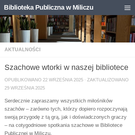
Biblioteka Publiczna w Miliczu
Skip to content
Otwórz pasek narzędzi
AKTUALNOŚCI
Szachowe wtorki w naszej bibliotece
OPUBLIKOWANO
22 WRZEŚNIA 2025
· ZAKTUALIZOWANO
29 WRZEŚNIA 2025
Serdecznie zapraszamy wszystkich miłośników
szachów – zarówno tych, którzy dopiero rozpoczynają
swoją przygodę z tą grą, jak i doświadczonych graczy
– na cotygodniowe spotkania szachowe w Bibliotece
Publicznej w Miliczu.