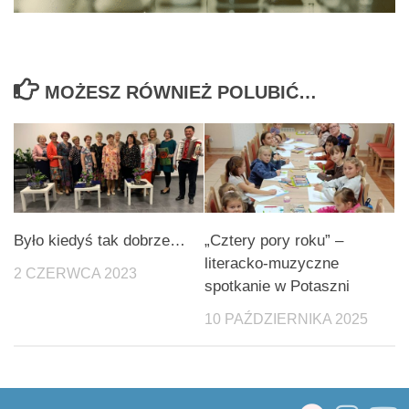
MOŻESZ RÓWNIEŻ POLUBIĆ…
Było kiedyś tak dobrze…
„Cztery pory roku” –
literacko-muzyczne
2 CZERWCA 2023
spotkanie w Potaszni
10 PAŹDZIERNIKA 2025