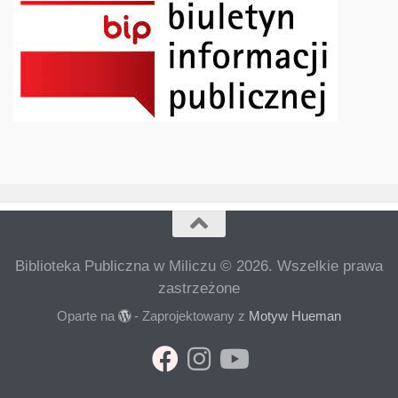
Biblioteka Publiczna w Miliczu © 2026. Wszelkie prawa
zastrzeżone
Oparte na
- Zaprojektowany z
Motyw Hueman