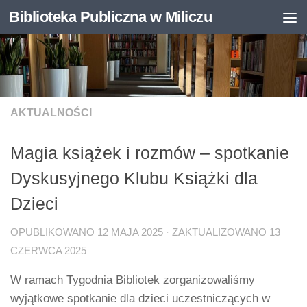
Biblioteka Publiczna w Miliczu
Skip to content
Otwórz pasek narzędzi
AKTUALNOŚCI
Magia książek i rozmów – spotkanie
Dyskusyjnego Klubu Książki dla
Dzieci
OPUBLIKOWANO
12 MAJA 2025
· ZAKTUALIZOWANO
13
CZERWCA 2025
W ramach Tygodnia Bibliotek zorganizowaliśmy
wyjątkowe spotkanie dla dzieci uczestniczących w