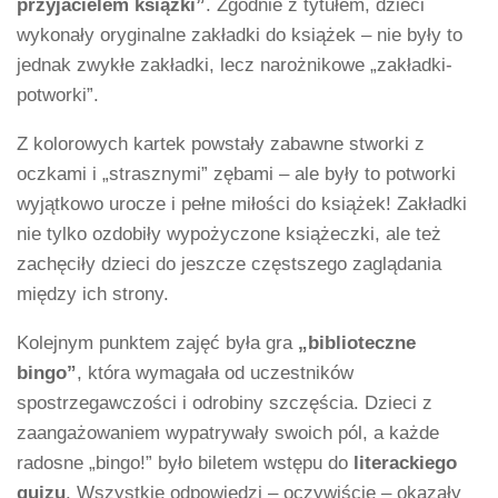
przyjacielem książki”
. Zgodnie z tytułem, dzieci
wykonały oryginalne zakładki do książek – nie były to
jednak zwykłe zakładki, lecz narożnikowe „zakładki-
potworki”.
Z kolorowych kartek powstały zabawne stworki z
oczkami i „strasznymi” zębami – ale były to potworki
wyjątkowo urocze i pełne miłości do książek! Zakładki
nie tylko ozdobiły wypożyczone książeczki, ale też
zachęciły dzieci do jeszcze częstszego zaglądania
między ich strony.
Kolejnym punktem zajęć była gra
„biblioteczne
bingo”
, która wymagała od uczestników
spostrzegawczości i odrobiny szczęścia. Dzieci z
zaangażowaniem wypatrywały swoich pól, a każde
radosne „bingo!” było biletem wstępu do
literackiego
quizu
. Wszystkie odpowiedzi – oczywiście – okazały