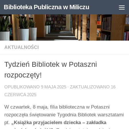
Biblioteka Publiczna w Miliczu
Skip to content
Otwórz pasek narzędzi
AKTUALNOŚCI
Tydzień Bibliotek w Potaszni
rozpoczęty!
OPUBLIKOWANO
9 MAJA 2025
· ZAKTUALIZOWANO
16
CZERWCA 2025
W czwartek, 8 maja, filia biblioteczna w Potaszni
rozpoczęła świętowanie Tygodnia Bibliotek warsztatami
pt.
„Książka przyjacielem dziecka – zakładka