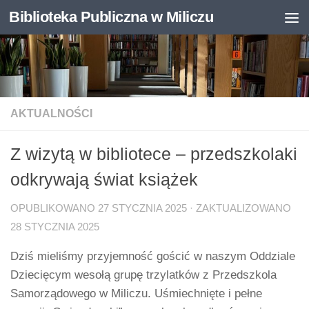
Biblioteka Publiczna w Miliczu
Skip to content
Otwórz pasek narzędzi
AKTUALNOŚCI
Z wizytą w bibliotece – przedszkolaki
odkrywają świat książek
OPUBLIKOWANO
27 STYCZNIA 2025
· ZAKTUALIZOWANO
28 STYCZNIA 2025
Dziś mieliśmy przyjemność gościć w naszym Oddziale
Dziecięcym wesołą grupę trzylatków z Przedszkola
Samorządowego w Miliczu. Uśmiechnięte i pełne