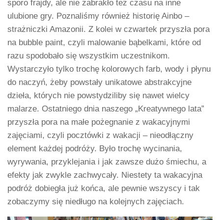
sporo frajdy, ale nie zabrakło też czasu na inne
ulubione gry. Poznaliśmy również historię Ainbo –
strażniczki Amazonii. Z kolei w czwartek przyszła pora
na bubble paint, czyli malowanie bąbelkami, które od
razu spodobało się wszystkim uczestnikom.
Wystarczyło tylko trochę kolorowych farb, wody i płynu
do naczyń, żeby powstały unikatowe abstrakcyjne
dzieła, których nie powstydziliby się nawet wielcy
malarze. Ostatniego dnia naszego „Kreatywnego lata”
przyszła pora na małe pożegnanie z wakacyjnymi
zajęciami, czyli pocztówki z wakacji – nieodłączny
element każdej podróży. Było trochę wycinania,
wyrywania, przyklejania i jak zawsze dużo śmiechu, a
efekty jak zwykle zachwycały. Niestety ta wakacyjna
podróż dobiegła już końca, ale pewnie wszyscy i tak
zobaczymy się niedługo na kolejnych zajęciach.