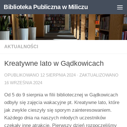
Biblioteka Publiczna w Miliczu
Skip to content
Otwórz pasek narzędzi
AKTUALNOŚCI
Kreatywne lato w Gądkowicach
OPUBLIKOWANO
12 SIERPNIA 2024
· ZAKTUALIZOWANO
16 WRZEŚNIA 2024
Od 5 do 9 sierpnia w filii bibliotecznej w Gądkowicach
odbyły się zajęcia wakacyjne pt. Kreatywne lato, które
jak zwykle cieszyły się sporym zainteresowaniem.
Każdego dnia na naszych młodych uczestników
czekały inne atrakcje. Pierwszy dzień rozpoczęliśmy