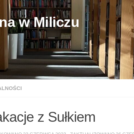
na w Miliczu
ALNOŚCI
kacje z Sułkiem