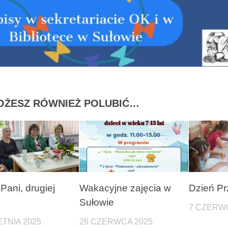
OŻESZ RÓWNIEŻ POLUBIĆ…
Pani, drugiej
Wakacyjne zajęcia w
Dzień Pr
Sułowie
7 CZERW
ETNIA 2025
26 CZERWCA 2025