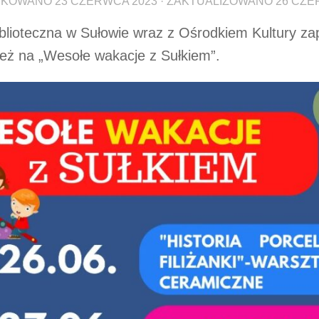
IKOWANO
23 CZERWCA 2023
· ZAKTUALIZOWANO
26 CZE
biblioteczna w Sułowie wraz z Ośrodkiem Kultury zap
eż na „Wesołe wakacje z Sułkiem”.