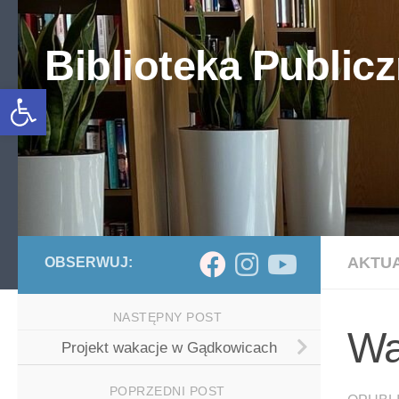
Skip to content
Biblioteka Publicz
Otwórz pasek narzędzi
AKTU
OBSERWUJ:
NASTĘPNY POST
Wa
Projekt wakacje w Gądkowicach
POPRZEDNI POST