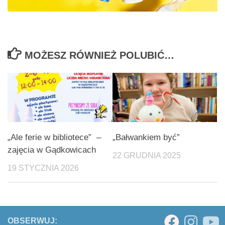
MOŻESZ RÓWNIEŻ POLUBIĆ…
„Ale ferie w bibliotece” –
„Bałwankiem być”
zajęcia w Gądkowicach
22 GRUDNIA 2025
19 STYCZNIA 2026
OBSERWUJ: