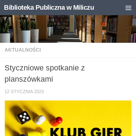
Biblioteka Publiczna w Miliczu
Skip to content
Otwórz pasek narzędzi
AKTUALNOŚCI
Styczniowe spotkanie z
planszówkami
12 STYCZNIA 2023