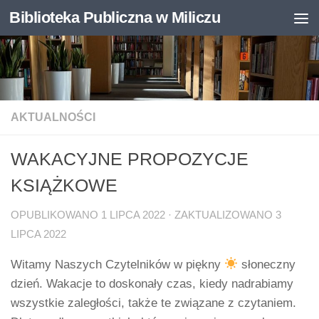
Biblioteka Publiczna w Miliczu
Skip to content
Otwórz pasek narzędzi
AKTUALNOŚCI
WAKACYJNE PROPOZYCJE
KSIĄŻKOWE
OPUBLIKOWANO
1 LIPCA 2022
· ZAKTUALIZOWANO
3
LIPCA 2022
Witamy Naszych Czytelników w piękny
słoneczny
dzień. Wakacje to doskonały czas, kiedy nadrabiamy
wszystkie zaległości, także te związane z czytaniem.