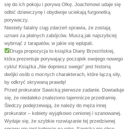
się do ich pokoju i porywa Olkę. Joachimowi udaje się
odbić dziewczynę i obydwoje uciekają furgonetką
porywaczy.
Niestety fatalny ciąg zdarzeń sprawia, że zostają
uznani za płatnych zabójców. Muszą jak najszybciej
wybrnąć z tarapatów, w jakie się wplątali.
Druga propozycja to książka Diany Brzezińskiej,
która prezentuje porywający początek swojego nowego
cyklu! Książka „Nie dopniesz swego” jest historią
dwójki osób o mocnych charakterach, które łączą siły,
by odkryć skrywaną prawdę!
Przed prokurator Sawicką pierwsze zadanie. Dowiaduje
się, że niedaleko znaleziono tajemnicze przedramię.
Śledczy podejrzewają, że należy do męża innej
prokurator – kobiety wyjątkowo cenionej i szanowanej.
Wydaje się, że szybkie rozwiązanie tej przedziwnej
sprawy nie jest kobiecie na rękę. Sawicka nie chce