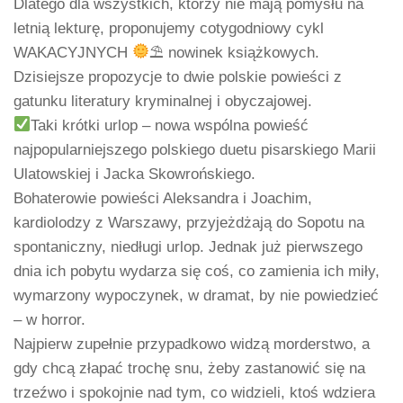
Dlatego dla wszystkich, którzy nie mają pomysłu na
letnią lekturę, proponujemy cotygodniowy cykl
WAKACYJNYCH
⛱ nowinek książkowych.
Dzisiejsze propozycje to dwie polskie powieści z
gatunku literatury kryminalnej i obyczajowej.
Taki krótki urlop – nowa wspólna powieść
najpopularniejszego polskiego duetu pisarskiego Marii
Ulatowskiej i Jacka Skowrońskiego.
Bohaterowie powieści Aleksandra i Joachim,
kardiolodzy z Warszawy, przyjeżdżają do Sopotu na
spontaniczny, niedługi urlop. Jednak już pierwszego
dnia ich pobytu wydarza się coś, co zamienia ich miły,
wymarzony wypoczynek, w dramat, by nie powiedzieć
– w horror.
Najpierw zupełnie przypadkowo widzą morderstwo, a
gdy chcą złapać trochę snu, żeby zastanowić się na
trzeźwo i spokojnie nad tym, co widzieli, ktoś wdziera