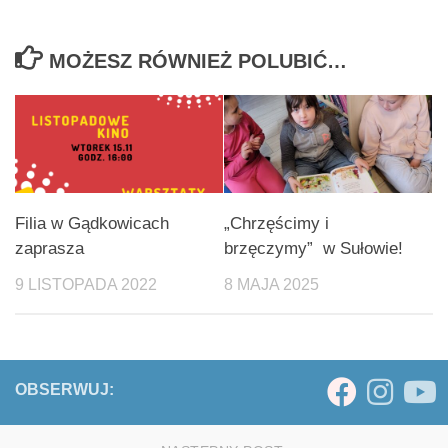
MOŻESZ RÓWNIEŻ POLUBIĆ…
Filia w Gądkowicach
„Chrzęścimy i
zaprasza
brzęczymy” w Sułowie!
9 LISTOPADA 2022
8 MAJA 2025
OBSERWUJ: