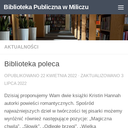
Biblioteka Publiczna w Miliczu
Skip to content
Otwórz pasek narzędzi
AKTUALNOŚCI
Biblioteka poleca
OPUBLIKOWANO
22 KWIETNIA 2022
· ZAKTUALIZOWANO
3
LIPCA 2022
Dzisiaj proponujemy Wam dwie książki Kristin Hannah
autorki powieści romantycznych. Spośród
najważniejszych dzieł w twórczości tej pisarki możemy
wyróżnić również następujące pozycje: „Magiczna
chwila”, „Słowik”, „Odległe brzegi”, „Wielka