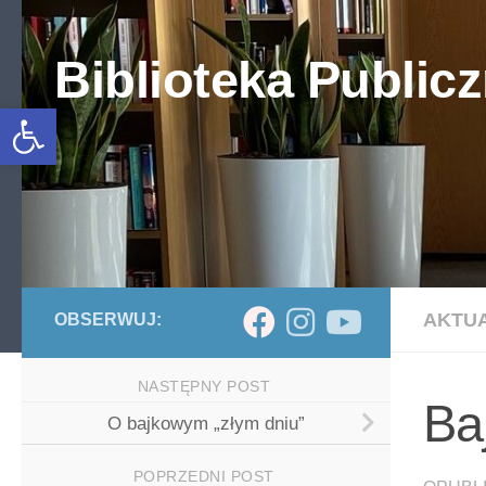
Skip to content
Biblioteka Publicz
Otwórz pasek narzędzi
AKTU
OBSERWUJ:
NASTĘPNY POST
Ba
O bajkowym „złym dniu”
POPRZEDNI POST