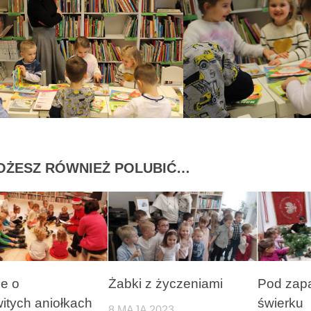
OŻESZ RÓWNIEŻ POLUBIĆ…
e o
Żabki z życzeniami
Pod zapa
itych aniołkach
świerku
8 MAJA 2023