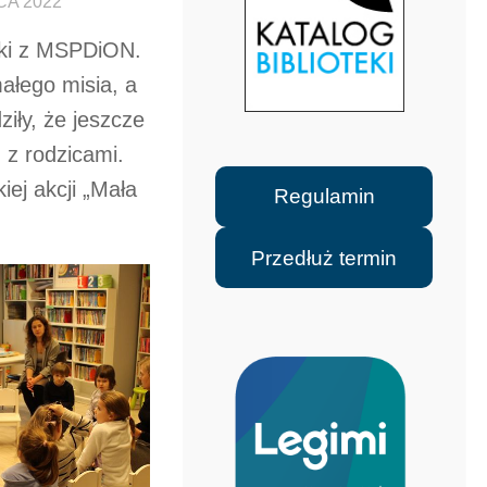
CA 2022
atki z MSPDiON.
ałego misia, a
iły, że jeszcze
z rodzicami.
ej akcji „Mała
Regulamin
Przedłuż termin