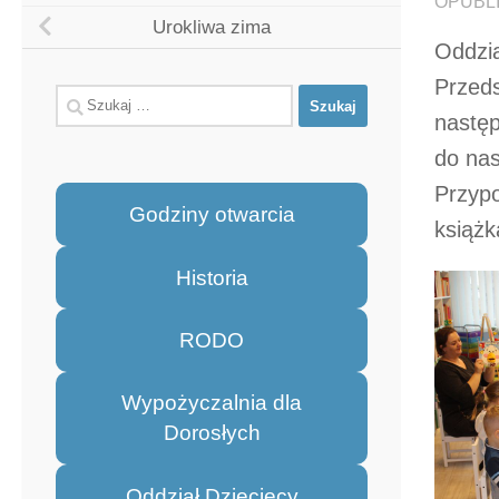
OPUBL
Urokliwa zima
Oddzia
Przeds
Szukaj:
następ
do nas
Przypo
Godziny otwarcia
książk
Historia
RODO
Wypożyczalnia dla
Dorosłych
Oddział Dziecięcy