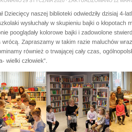
IKOWANO
29 STYCZNIA 2020
· ZAKTUALIZOWANO
12 MAR
ł Dziecięcy naszej biblioteki odwiedziły dzisiaj 4-l
zkolaki wysłuchały w skupieniu bajki o kłopotach m
nie pooglądały kolorowe bajki i zadowolone stwierdz
 wrócą. Zapraszamy w takim razie maluchów wraz 
minamy również o trwającej cały czas, ogólnopolski
a- wielki człowiek”.