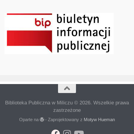
Biblioteka Publiczna w Miliczu © 2026. Wszelkie prawa
zastrzeżone
Oparte na
- Zaprojektowany z
Motyw Hueman