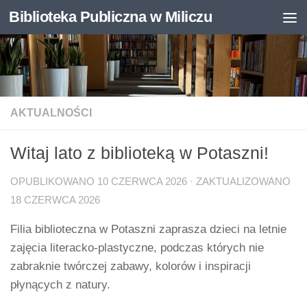
Biblioteka Publiczna w Miliczu
Skip to content
Otwórz pasek narzędzi
AKTUALNOŚCI
Witaj lato z biblioteką w Potaszni!
OPUBLIKOWANO
10 CZERWCA 2026
· ZAKTUALIZOWANO
18 CZERWCA 2026
Filia biblioteczna w Potaszni zaprasza dzieci na letnie
zajęcia literacko-plastyczne, podczas których nie
zabraknie twórczej zabawy, kolorów i inspiracji
płynących z natury.