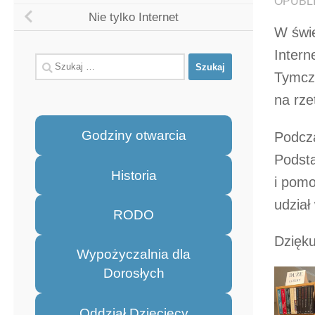
OPUBL
Nie tylko Internet
W świe
Intern
Szukaj:
Tymcz
na rze
Godziny otwarcia
Podcza
Podsta
Historia
i pomo
udział
RODO
Dzięku
Wypożyczalnia dla
Dorosłych
Oddział Dziecięcy