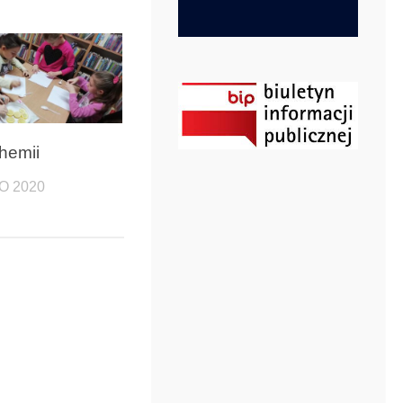
hemii
O 2020