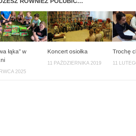
OŻESZ RÓWNIEŻ POLUBIĆ…
a łąka” w
Koncert osiołka
Trochę c
ni
11 PAŹDZIERNIKA 2019
11 LUTEG
RWCA 2025