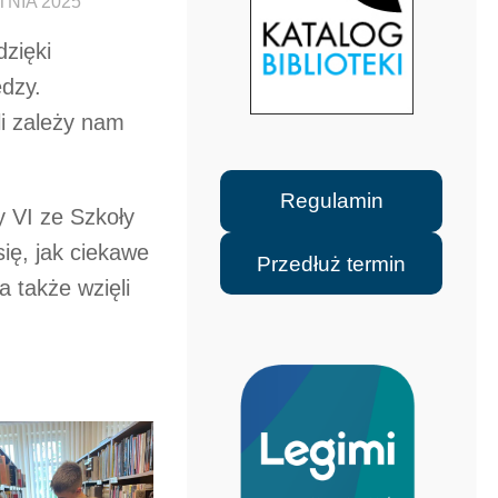
TNIA 2025
dzięki
edzy.
li zależy nam
Regulamin
y VI ze Szkoły
ię, jak ciekawe
Przedłuż termin
a także wzięli