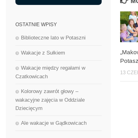
M
OSTATNIE WPISY
Biblioteczne lato w Potaszni
„Makow
Wakacje z Sułkiem
Potasz
Wakacje między regałami w
13 CZE
Czatkowicach
Kolorowy zawrót głowy –
wakacyjne zajęcia w Oddziale
Dziecięcym
Ale wakacje w Gądkowicach