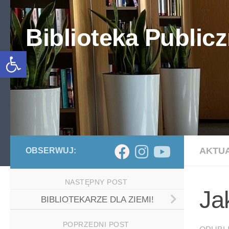
Skip to content
Biblioteka Publicz
Otwórz pasek narzędzi
AKTU
OBSERWUJ:
NASTĘPNY POST
Ja
BIBLIOTEKARZE DLA ZIEMI!
POPRZEDNI POST