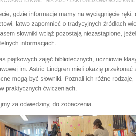
IKOWANO
25 KWIETNIA 2025
· ZAKTUALIZOWANO
30 KWIE
cie, gdzie informacje mamy na wyciągnięcie ręki, 
etowi, łatwo zapomnieć o tradycyjnych źródłach wi
asem słowniki wciąż pozostają
niezastąpione, jeże
telnych informacjach.
s piątkowych zajęć bibliotecznych, uczniowie klas
wowej im. Astrid Lindgren mieli okazję przekonać s
cne mogą być słowniki. Poznali ich różne rodzaje, 
 w praktycznych ćwiczeniach.
jmy za odwiedziny, do zobaczenia.