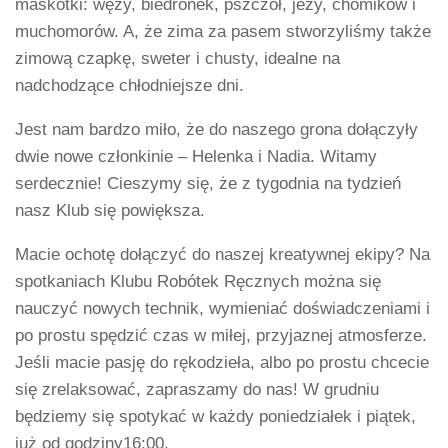
maskotki: węży, biedronek, pszczół, jeży, chomików i
muchomorów. A, że zima za pasem stworzyliśmy także
zimową czapkę, sweter i chusty, idealne na
nadchodzące chłodniejsze dni.
Jest nam bardzo miło, że do naszego grona dołączyły
dwie nowe członkinie – Helenka i Nadia. Witamy
serdecznie! Cieszymy się, że z tygodnia na tydzień
nasz Klub się powiększa.
Macie ochotę dołączyć do naszej kreatywnej ekipy? Na
spotkaniach Klubu Robótek Ręcznych można się
nauczyć nowych technik, wymieniać doświadczeniami i
po prostu spędzić czas w miłej, przyjaznej atmosferze.
Jeśli macie pasję do rękodzieła, albo po prostu chcecie
się zrelaksować, zapraszamy do nas! W grudniu
będziemy się spotykać w każdy poniedziałek i piątek,
już od godziny16:00.