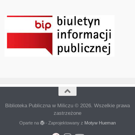
Biblioteka Publiczna w Miliczu © 2026. Wszelkie prawa
zastrzeżone
Oparte na
- Zaprojektowany z
Motyw Hueman