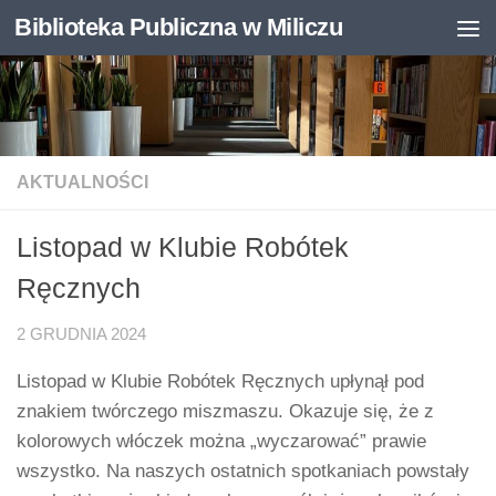
Biblioteka Publiczna w Miliczu
Skip to content
Otwórz pasek narzędzi
AKTUALNOŚCI
Listopad w Klubie Robótek
Ręcznych
2 GRUDNIA 2024
Listopad w Klubie Robótek Ręcznych upłynął pod
znakiem twórczego miszmaszu. Okazuje się, że z
kolorowych włóczek można „wyczarować” prawie
wszystko. Na naszych ostatnich spotkaniach powstały