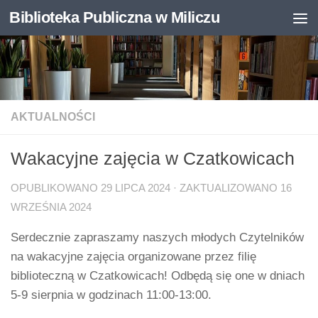
Biblioteka Publiczna w Miliczu
Skip to content
Otwórz pasek narzędzi
AKTUALNOŚCI
Wakacyjne zajęcia w Czatkowicach
OPUBLIKOWANO
29 LIPCA 2024
· ZAKTUALIZOWANO
16
WRZEŚNIA 2024
Serdecznie zapraszamy naszych młodych Czytelników
na wakacyjne zajęcia organizowane przez filię
biblioteczną w Czatkowicach! Odbędą się one w dniach
5-9 sierpnia w godzinach 11:00-13:00.