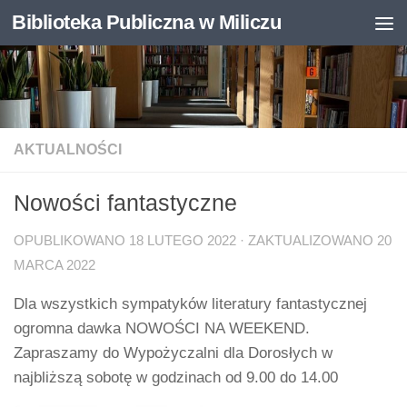
Biblioteka Publiczna w Miliczu
Skip to content
Otwórz pasek narzędzi
AKTUALNOŚCI
Nowości fantastyczne
OPUBLIKOWANO
18 LUTEGO 2022
· ZAKTUALIZOWANO
20
MARCA 2022
Dla wszystkich sympatyków literatury fantastycznej
ogromna dawka NOWOŚCI NA WEEKEND.
Zapraszamy do Wypożyczalni dla Dorosłych w
najbliższą sobotę w godzinach od 9.00 do 14.00