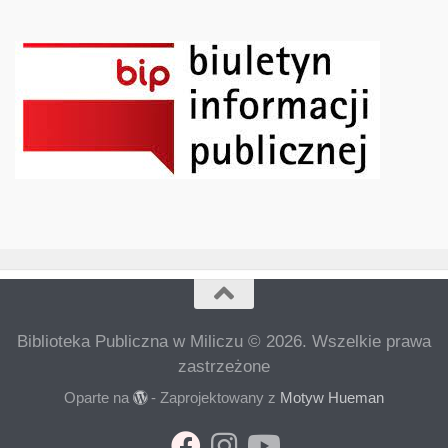
Biblioteka Publiczna w Miliczu © 2026. Wszelkie prawa
zastrzeżone
Oparte na
- Zaprojektowany z
Motyw Hueman