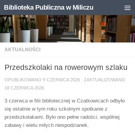
Biblioteka Publiczna w Miliczu
Skip to content
Otwórz pasek narzędzi
AKTUALNOŚCI
Przedszkolaki na rowerowym szlaku
OPUBLIKOWANO
9 CZERWCA 2026
· ZAKTUALIZOWANO
18 CZERWCA 2026
3 czerwca w filii bibliotecznej w Czatkowicach odbyło
się ostatnie w tym roku szkolnym spotkanie z
przedszkolakami. Było ono pełne radości, wspólnej
zabawy i wielu miłych niespodzianek.