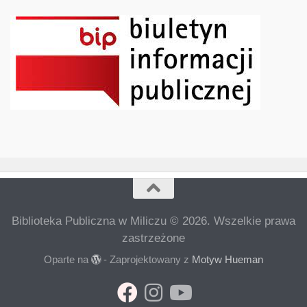
Biblioteka Publiczna w Miliczu © 2026. Wszelkie prawa
zastrzeżone
Oparte na
- Zaprojektowany z
Motyw Hueman